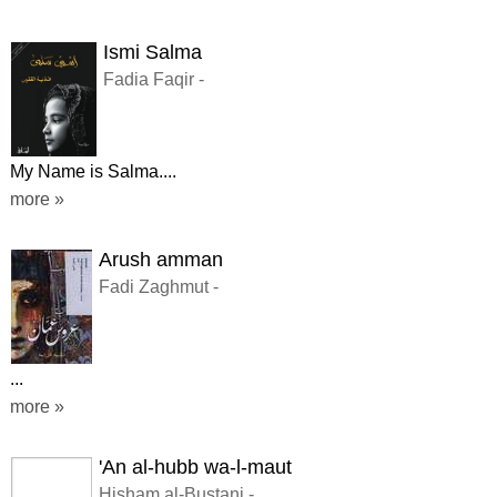
Ismi Salma
Fadia Faqir -
My Name is Salma....
more »
Arush amman
Fadi Zaghmut -
...
more »
'An al-hubb wa-l-maut
Hisham al-Bustani -