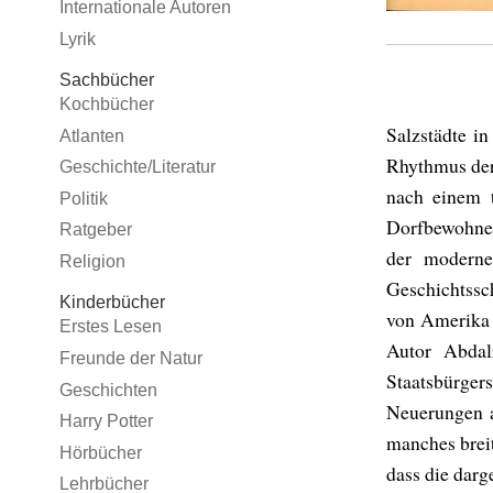
Internationale Autoren
Lyrik
Sachbücher
Kochbücher
Salzstädte i
Atlanten
Rhythmus der 
Geschichte/Literatur
nach einem 
Politik
Dorfbewohner
Ratgeber
der moderne
Religion
Geschichtssc
Kinderbücher
von Amerika 
Erstes Lesen
Autor Abdal
Freunde der Natur
Staatsbürger
Geschichten
Neuerungen a
Harry Potter
manches breit
Hörbücher
dass die darg
Lehrbücher