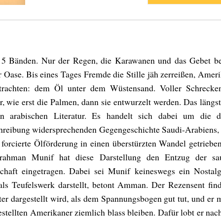
n 5 Bänden. Nur der Regen, die Karawanen und das Gebet 
Oase. Bis eines Tages Fremde die Stille jäh zerreißen, Ameri
trachten: dem Öl unter dem Wüstensand. Voller Schrecken
, wie erst die Palmen, dann sie entwurzelt werden. Das läng
n arabischen Literatur. Es handelt sich dabei um die der
hreibung widersprechenden Gegengeschichte Saudi-Arabiens, 
forcierte Ölförderung in einen überstürzten Wandel getrieb
rahman Munif hat diese Darstellung den Entzug der sau
schaft eingetragen. Dabei sei Munif keineswegs ein Nostalgi
ls Teufelswerk darstellt, betont Amman. Der Rezensent find
er dargestellt wird, als dem Spannungsbogen gut tut, und er 
estellten Amerikaner ziemlich blass bleiben. Dafür lobt er nac