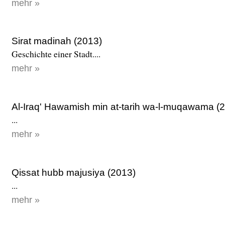
mehr »
Sirat madinah (2013)
Geschichte einer Stadt....
mehr »
Al-Iraq' Hawamish min at-tarih wa-l-muqawama (
...
mehr »
Qissat hubb majusiya (2013)
...
mehr »