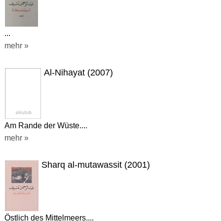
...
mehr »
Al-Nihayat (2007)
Am Rande der Wüste....
mehr »
Sharq al-mutawassit (2001)
Östlich des Mittelmeers....