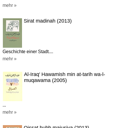
mehr »
Sirat madinah (2013)
Geschichte einer Stadt....
mehr »
Al-Iraq' Hawamish min at-tarih wa-l-
muqawama (2005)
...
mehr »
Qissat hubb majusiya (2013)