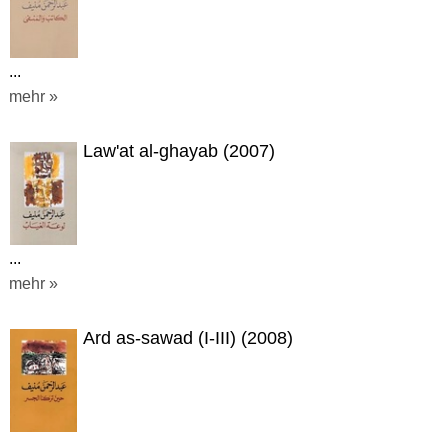
...
mehr »
Law'at al-ghayab (2007)
...
mehr »
Ard as-sawad (I-III) (2008)
...