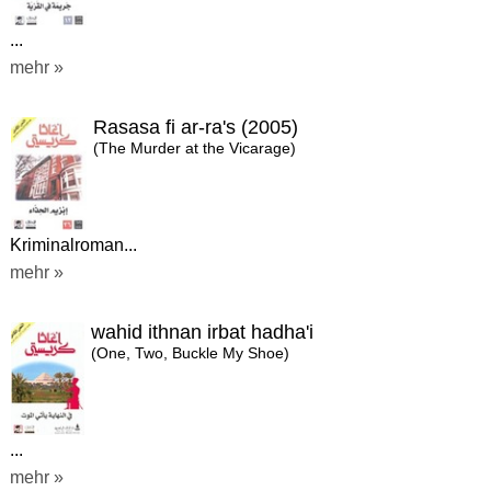
...
mehr »
Rasasa fi ar-ra's (2005)
(The Murder at the Vicarage)
Kriminalroman...
mehr »
wahid ithnan irbat hadha'i
(One, Two, Buckle My Shoe)
...
mehr »