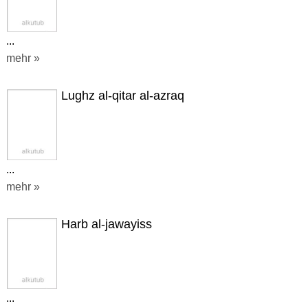
...
mehr »
Lughz al-qitar al-azraq
...
mehr »
Harb al-jawayiss
...