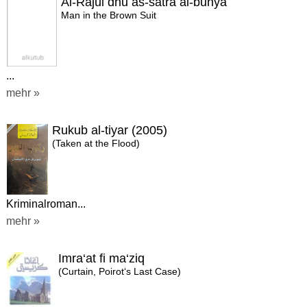
Al-Rajul dhu as-satra al-bunya
Man in the Brown Suit
...
mehr »
Rukub al-tiyar (2005)
(Taken at the Flood)
Kriminalroman...
mehr »
Imra‘at fi ma‘ziq
(Curtain, Poirot‘s Last Case)