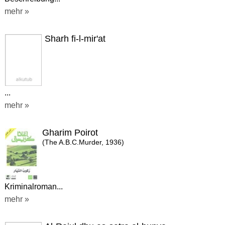
mehr »
Sharh fi-l-mir'at
...
mehr »
Gharim Poirot
(The A.B.C.Murder, 1936)
Kriminalroman...
mehr »