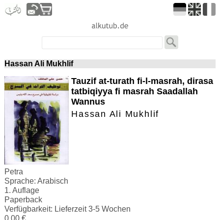
Hassan Ali Mukhlif
Tauzif at-turath fi-l-masrah, dirasa
tatbiqiyya fi masrah Saadallah
Wannus
Hassan Ali Mukhlif
Petra
Sprache: Arabisch
1. Auflage
Paperback
Verfügbarkeit: Lieferzeit 3-5 Wochen
0.00 €