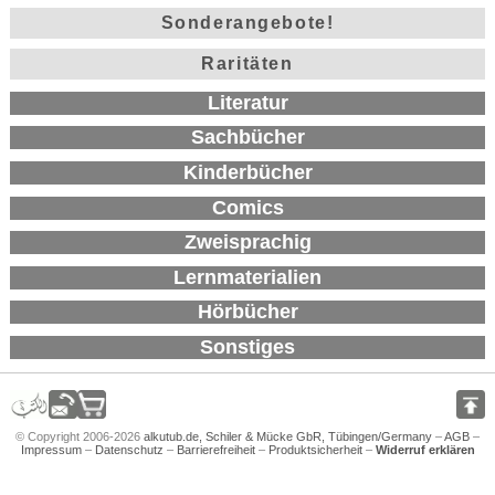
Sonderangebote!
Raritäten
Literatur
Sachbücher
Kinderbücher
Comics
Zweisprachig
Lernmaterialien
Hörbücher
Sonstiges
© Copyright 2006-2026
alkutub.de, Schiler & Mücke GbR, Tübingen/Germany
–
AGB
–
Impressum
–
Datenschutz
–
Barrierefreiheit
–
Produktsicherheit
–
Widerruf erklären