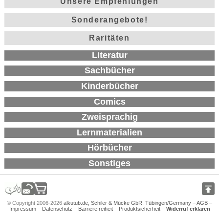
Unsere Empfehlungen
Sonderangebote!
Raritäten
Literatur
Sachbücher
Kinderbücher
Comics
Zweisprachig
Lernmaterialien
Hörbücher
Sonstiges
© Copyright 2006-2026
alkutub.de, Schiler & Mücke GbR, Tübingen/Germany
–
AGB
–
Impressum
–
Datenschutz
–
Barrierefreiheit
–
Produktsicherheit
–
Widerruf erklären