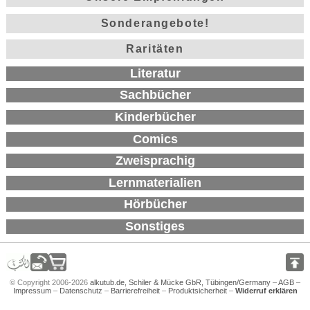
Sonderangebote!
Raritäten
Literatur
Sachbücher
Kinderbücher
Comics
Zweisprachig
Lernmaterialien
Hörbücher
Sonstiges
© Copyright 2006-2026
alkutub.de, Schiler & Mücke GbR, Tübingen/Germany
–
AGB
–
Impressum
–
Datenschutz
–
Barrierefreiheit
–
Produktsicherheit
–
Widerruf erklären