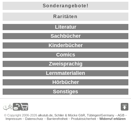
Sonderangebote!
Raritäten
Literatur
Sachbücher
Kinderbücher
Comics
Zweisprachig
Lernmaterialien
Hörbücher
Sonstiges
© Copyright 2006-2026
alkutub.de, Schiler & Mücke GbR, Tübingen/Germany
–
AGB
–
Impressum
–
Datenschutz
–
Barrierefreiheit
–
Produktsicherheit
–
Widerruf erklären