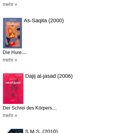
mehr »
As-Saqita (2000)
Die Hure....
mehr »
Dajij al-jasad (2006)
Der Schrei des Körpers....
mehr »
S.M.S. (2010)