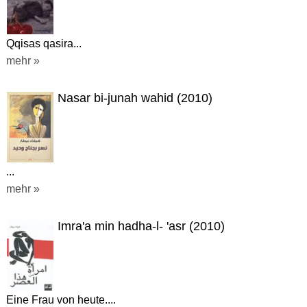
Qqisas qasira...
mehr »
Nasar bi-junah wahid (2010)
...
mehr »
Imra'a min hadha-l- 'asr (2010)
Eine Frau von heute....