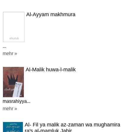
Al-Ayyam makhmura
...
mehr »
Al-Malik huwa-l-malik
masrahiyya...
mehr »
Al- Fil ya malik az-zaman wa mughamira
ra's al-mamluk Jabir